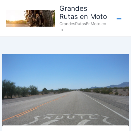
Ir
Grandes
al
Rutas en Moto
contenido
Main
GrandesRutasEnMoto.co
m
Men