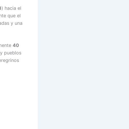
8
) hacia el
nte que el
adas y una
mente
40
 y pueblos
eregrinos