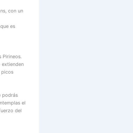
ns, con un
 que es
 Pirineos.
e extienden
 picos
 podrás
ontemplas el
fuerzo del