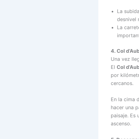
La subid
desnivel
La carret
importan
4. Col d’Au
Una vez lleg
El
Col d’Au
por kilómet
cercanos.
En la cima 
hacer una pa
paisaje. Es
ascenso.