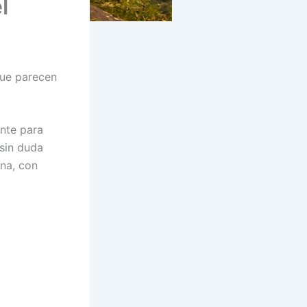
l
que parecen
nte para
 sin duda
ona, con