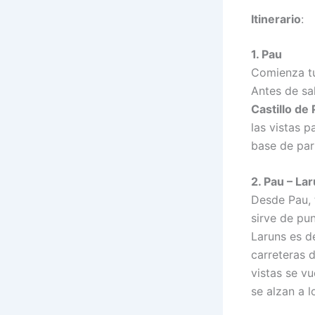
Itinerario
:
1. Pau
Comienza t
Antes de sal
Castillo de
las vistas 
base de par
2. Pau – La
Desde Pau, 
sirve de pu
Laruns es 
carreteras 
vistas se v
se alzan a lo