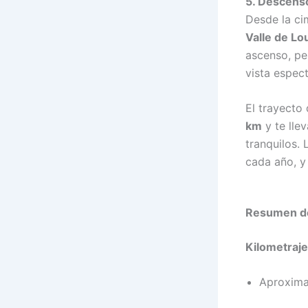
5. Descenso
Desde la ci
Valle de Lo
ascenso, pe
vista espec
El trayecto
km
y te lle
tranquilos.
cada año, y 
Resumen de
Kilometraje
Aproxim