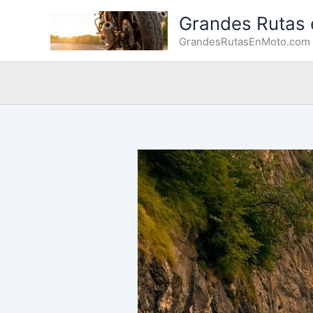
Ir
Grandes Rutas
al
GrandesRutasEnMoto.com
contenido