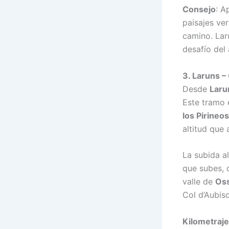
Consejo
: A
paisajes ve
camino. Lar
desafío del
3. Laruns –
Desde
Laru
Este tramo 
los Pirineos
altitud que
La subida a
que subes, 
valle de
Os
Col d’Aubis
Kilometraje 