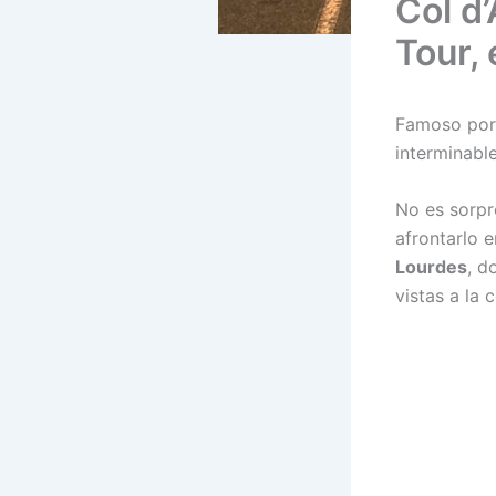
Col d
Tour,
Famoso por 
interminable
No es sorpr
afrontarlo 
Lourdes
, d
vistas a la 