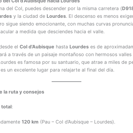
 del Col d’Aubisque hacia Lourdes
ma del Col, puedes descender por la misma carretera (
D91
urdes
y la ciudad de
Lourdes
. El descenso es menos exige
ro sigue siendo emocionante, con muchas curvas pronunci
tacular a medida que desciendes hacia el valle.
 desde el
Col d’Aubisque
hasta
Lourdes
es de aproximada
vará a través de un paisaje montañoso con hermosos valles
 Lourdes es famosa por su santuario, que atrae a miles de p
es un excelente lugar para relajarte al final del día.
 la ruta y consejos
 total
:
adamente
120 km
(Pau – Col d’Aubisque – Lourdes).