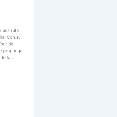
 una ruta
aña. Con su
Tour de
 Te propongo
 de los