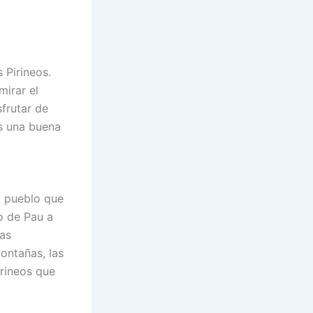
s Pirineos.
mirar el
sfrutar de
es una buena
o pueblo que
to de Pau a
las
ontañas, las
irineos que