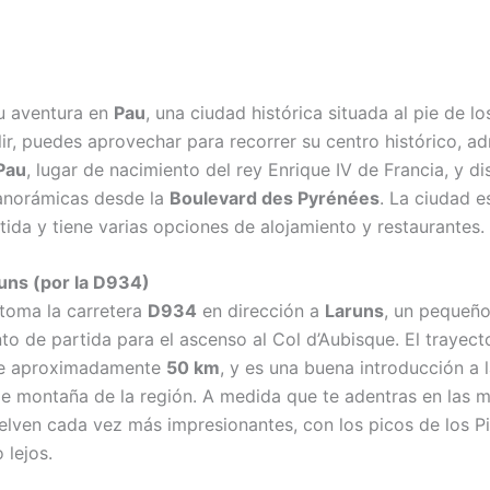
u aventura en
Pau
, una ciudad histórica situada al pie de lo
ir, puedes aprovechar para recorrer su centro histórico, ad
 Pau
, lugar de nacimiento del rey Enrique IV de Francia, y di
panorámicas desde la
Boulevard des Pyrénées
. La ciudad 
tida y tiene varias opciones de alojamiento y restaurantes.
runs (por la D934)
toma la carretera
D934
en dirección a
Laruns
, un pequeñ
nto de partida para el ascenso al Col d’Aubisque. El trayec
de aproximadamente
50 km
, y es una buena introducción a 
de montaña de la región. A medida que te adentras en las m
uelven cada vez más impresionantes, con los picos de los P
 lejos.