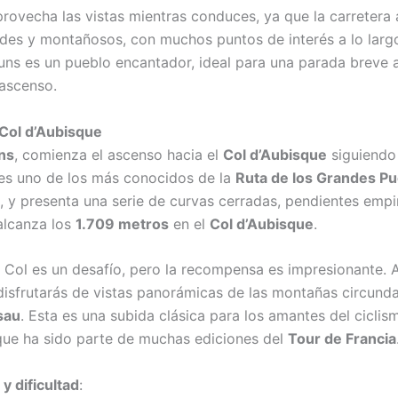
provecha las vistas mientras conduces, ya que la carretera 
rdes y montañosos, con muchos puntos de interés a lo larg
uns es un pueblo encantador, ideal para una parada breve 
 ascenso.
 Col d’Aubisque
ns
, comienza el ascenso hacia el
Col d’Aubisque
siguiendo
es uno de los más conocidos de la
Ruta de los Grandes Pu
, y presenta una serie de curvas cerradas, pendientes emp
 alcanza los
1.709 metros
en el
Col d’Aubisque
.
l Col es un desafío, pero la recompensa es impresionante.
disfrutarás de vistas panorámicas de las montañas circunda
sau
. Esta es una subida clásica para los amantes del ciclis
que ha sido parte de muchas ediciones del
Tour de Francia
y dificultad
: