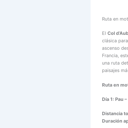
Ruta en mot
El
Col d’Au
clásica par
ascenso desa
Francia, es
una ruta det
paisajes más
Ruta en mot
Día 1: Pau 
Distancia to
Duración a