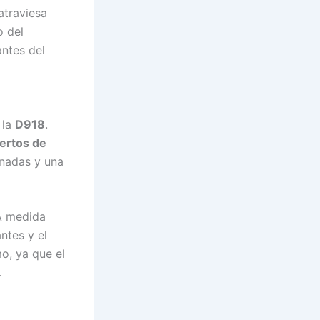
atraviesa
o del
antes del
 la
D918
.
ertos de
inadas y una
 A medida
ntes y el
mo, ya que el
.