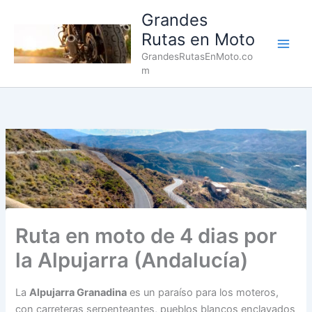
Ir
Grandes
al
Rutas en Moto
contenido
Main
GrandesRutasEnMoto.co
m
Men
Ruta en moto de 4 dias por
la Alpujarra (Andalucía)
La
Alpujarra Granadina
es un paraíso para los moteros,
con carreteras serpenteantes, pueblos blancos enclavados