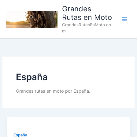
Ir
Grandes
al
Rutas en Moto
contenido
Main
GrandesRutasEnMoto.co
m
Men
España
Grandes rutas en moto por España.
España